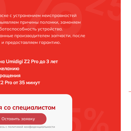
вске с устранением неисправностей
выявляем причины поломки, заменяем
ботоспособность устройства.
анные производителем запчасти, после
 и предоставляем гарантию.
а Umidigi Z2 Pro до 3 лет
 желанию
бращения
2 Pro от 35 минут
я со специалистом
Оставить заявку
есь c
политикой конфиденциальности