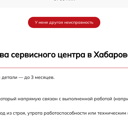
от 30 мин
У меня другая неисправность
от 60 мин
от 60 мин
ва сервисного центра в Хабаров
от 60 мин
 детали — до 3 месяцев.
от 60 мин
от 30 мин
который напрямую связан с выполненной работой (напри
от 60 мин
 из строя, утрата работоспособности или техническим
от 30 мин