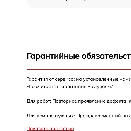
Замена аккумулятора Umidigi Z2 Pro
Замена корпуса Umidigi Z2 Pro
Замена Wi-Fi Umidigi Z2 Pro
Гарантийные обязательст
Ремонт цепи питания Umidigi Z2 Pro
Гарантия от сервиса: на установленные нами
Замена USB порта Umidigi Z2 Pro
Что считается гарантийным случаем?
Замена камеры Umidigi Z2 Pro
Для работ: Повторное проявление дефекта, 
Замена кнопки включения Umidigi Z2 Pro
Для комплектующих: Преждевременный выход
Показать полностью
Ремонт камеры Umidigi Z2 Pro