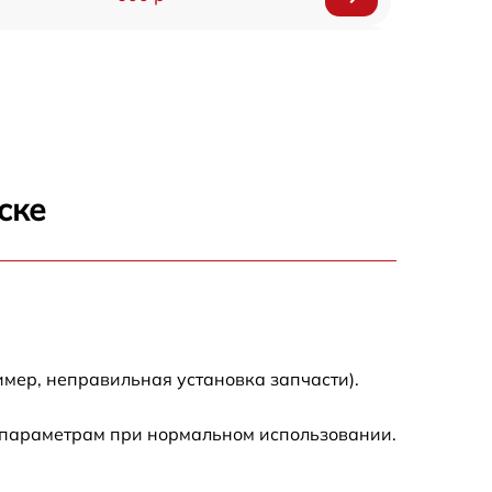
550 р
1000 р
450 р
ске
2200 р
500 р
550 р
мер, неправильная установка запчасти).
750 р
 параметрам при нормальном использовании.
550 р