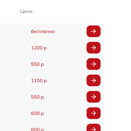
Цена
бесплатно
1200 р
550 р
1100 р
550 р
600 р
600 р