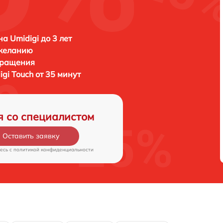
а Umidigi до 3 лет
 желанию
бращения
igi Touch от 35 минут
я со специалистом
Оставить заявку
есь c
политикой конфиденциальности