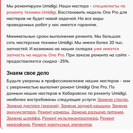
Мы ремонтируем Umidigi. Наши мастера -
специалисты по
ремонту техники Umidigi
. Восстановить модель One Pro для
мастеров не будет новой задачей. На все виды
проведенных работ у нас имеется гарантия.
Минимальные сроки выполнения ремонта. Мы большая
сеть мастерских техники Umidigi. Мы имеем более 20 тыс.
запчастей. И возможно на наших складах
уже имеется
запчасть на модель One Pro
. При заказе ремонта на сайте -
предоставляется скидка -25%.
Знаем свое дело
Будьте уверены в профессионализме наших мастеров - они
с уверенностью выполнят ремонт Umidigi One Pro. По
данным наших мастеров в Хабаровске по ремонту Umidigi,
наиболее востребованы следующие услуги:
Замена стекла
,
Замена дисплея (экрана)
,
Замена задней крышки
,
Замена
аккумулятора
,
Ремонт камеры
,
Замена разъема питания
,
Замена шлейфа
,
Ремонт мультиконтроллера
,
Ремонт
микрофона
,
Ремонт корпусных элементов
.