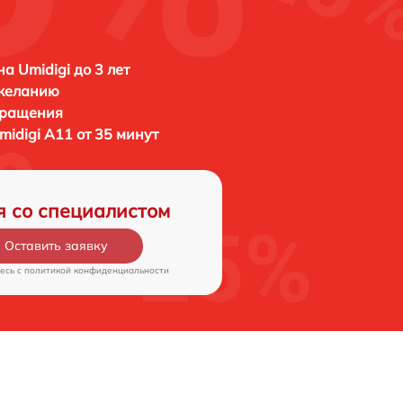
а Umidigi до 3 лет
 желанию
бращения
midigi A11 от 35 минут
я со специалистом
Оставить заявку
есь c
политикой конфиденциальности